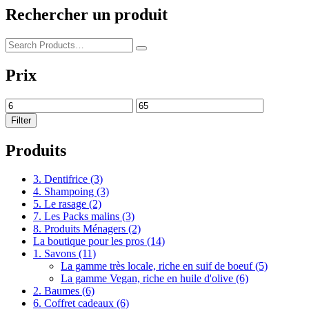
Rechercher un produit
Prix
Filter
Produits
3. Dentifrice
(3)
4. Shampoing
(3)
5. Le rasage
(2)
7. Les Packs malins
(3)
8. Produits Ménagers
(2)
La boutique pour les pros
(14)
1. Savons
(11)
La gamme très locale, riche en suif de boeuf
(5)
La gamme Vegan, riche en huile d'olive
(6)
2. Baumes
(6)
6. Coffret cadeaux
(6)