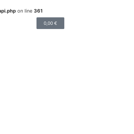
api.php
on line
361
0,00
€