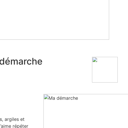
démarche
, argiles et
J’aime répéter