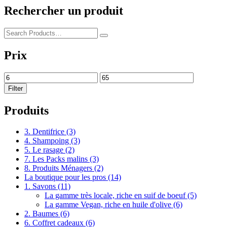
Rechercher un produit
Prix
Filter
Produits
3. Dentifrice
(3)
4. Shampoing
(3)
5. Le rasage
(2)
7. Les Packs malins
(3)
8. Produits Ménagers
(2)
La boutique pour les pros
(14)
1. Savons
(11)
La gamme très locale, riche en suif de boeuf
(5)
La gamme Vegan, riche en huile d'olive
(6)
2. Baumes
(6)
6. Coffret cadeaux
(6)