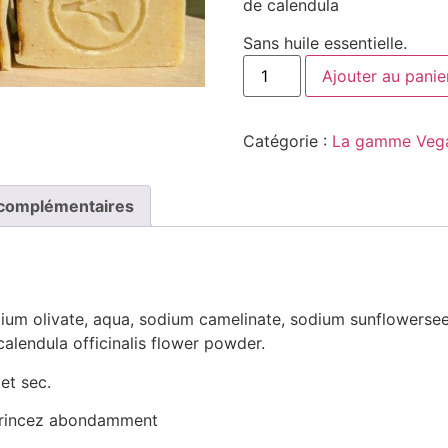
de calendula
Sans huile essentielle.
Ajouter au panie
Catégorie :
La gamme Vegan
 complémentaires
dium olivate, aqua, sodium camelinate, sodium sunflowersee
alendula officinalis flower powder.
et sec.
, rincez abondamment