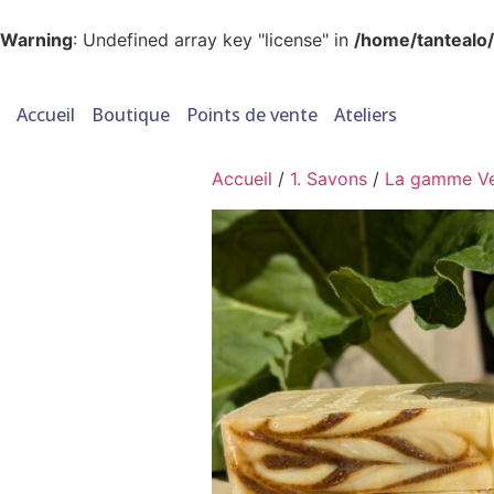
Warning
: Undefined array key "license" in
/home/tantealo/
Accueil
Boutique
Points de vente
Ateliers
Accueil
/
1. Savons
/
La gamme Veg