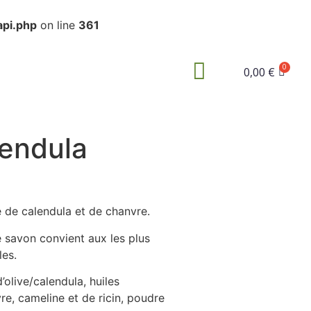
api.php
on line
361
0,00
€
lendula
e de calendula et de chanvre.
 savon convient aux les plus
les.
’olive/calendula, huiles
re, cameline et de ricin, poudre