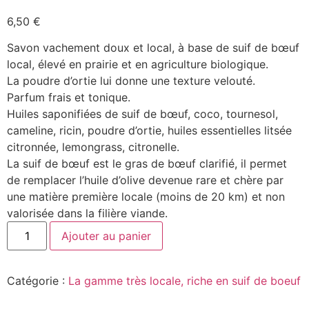
6,50
€
Savon vachement doux et local, à base de suif de bœuf
local, élevé en prairie et en agriculture biologique.
La poudre d’ortie lui donne une texture velouté.
Parfum frais et tonique.
Huiles saponifiées de suif de bœuf, coco, tournesol,
cameline, ricin, poudre d’ortie, huiles essentielles litsée
citronnée, lemongrass, citronelle.
La suif de bœuf est le gras de bœuf clarifié, il permet
de remplacer l’huile d’olive devenue rare et chère par
une matière première locale (moins de 20 km) et non
valorisée dans la filière viande.
quantité
Ajouter au panier
de
Vert
tendre
Catégorie :
La gamme très locale, riche en suif de boeuf